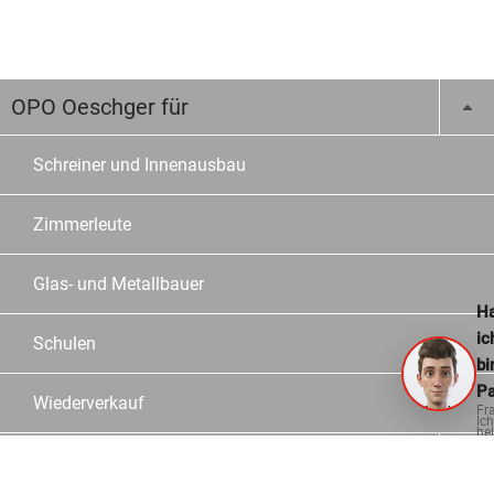
OPO Oeschger für
Schreiner und Innenausbau
Zimmerleute
Glas- und Metallbauer
Ha
ic
Schulen
bi
Pa
Wiederverkauf
Fr
Ich
hel
ge
Über uns