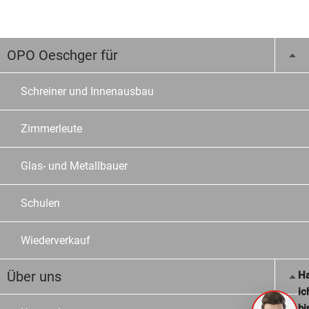
OPO Oeschger für
Schreiner und Innenausbau
Zimmerleute
Glas- und Metallbauer
Schulen
Wiederverkauf
Über uns
Ha
ic
bi