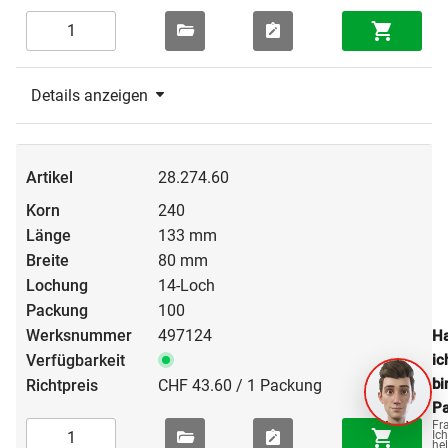
Details anzeigen
28.274.60
240
133 mm
80 mm
14-Loch
100
497124
Ha
ic
bi
CHF 43.60 / 1 Packung
Pa
Fr
Ich
hel