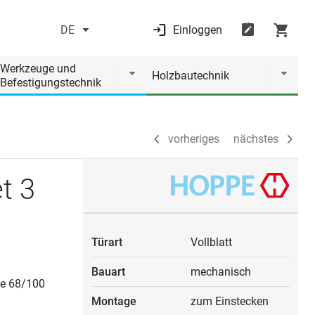
DE
Einloggen
vorheriges
nächstes
Werkzeuge und
Holzbautechnik
Befestigungstechnik
vorheriges
nächstes
t 3
Türart
Vollblatt
Bauart
mechanisch
se 68/100
Montage
zum Einstecken