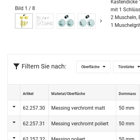
Kastendicke 
Bild
1
/
8
mit 1 Schlüs
2 Muscheln,
1 Muschelgri
Filtern Sie nach:
Oberfläche
Türstärke
Artikel
Material/Oberfläche
Dornmass
62.257.30
Messing verchromt matt
50 mm
62.257.31
Messing verchromt poliert
50 mm
62.257.32
Messing poliert
50 mm