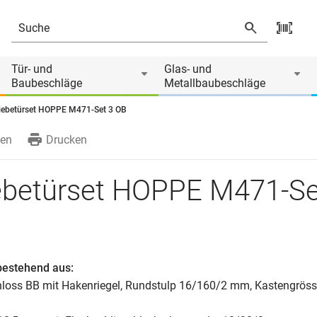
Tür- und
Glas- und
Baubeschläge
Metallbaubeschläge
iebetürset HOPPE M471-Set 3 OB
en
Drucken
ebetürset HOPPE M471-Se
bestehend aus:
hloss BB mit Hakenriegel, Rundstulp 16/160/2 mm, Kastengrös