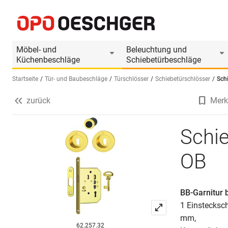
Schiebetürset HOPPE M471-Set 3 OB
Produktinformationen
Möbel- und
Beleuchtung und
Küchenbeschläge
Schiebetürbeschläge
Startseite
Tür- und Baubeschläge
Türschlösser
Schiebetürschlösser
Sch
zurück
Merk
Sprache wählen (DE)
Schi
OB
BB-Garnitur 
1 Einstecksc
mm,
62.257.32