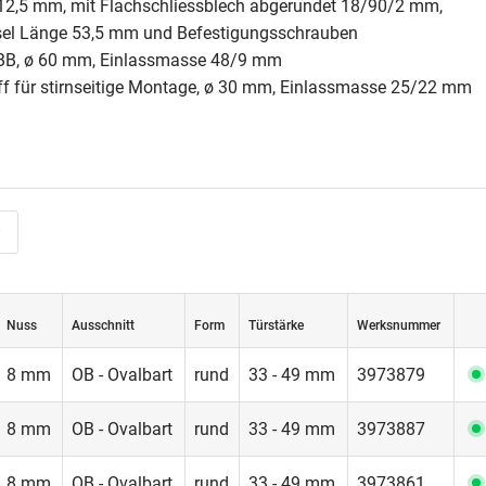
12,5 mm, mit Flachschliessblech abgerundet 18/90/2 mm,
sel Länge 53,5 mm und Befestigungsschrauben
 BB, ø 60 mm, Einlassmasse 48/9 mm
ff für stirnseitige Montage, ø 30 mm, Einlassmasse 25/22 mm
Nuss
Ausschnitt
Form
Türstärke
Werksnummer
8 mm
OB - Ovalbart
rund
33 - 49 mm
3973879
8 mm
OB - Ovalbart
rund
33 - 49 mm
3973887
8 mm
OB - Ovalbart
rund
33 - 49 mm
3973861