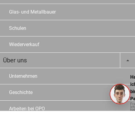
Glas- und Metallbauer
Schulen
Wiederverkauf
Über uns
Unternehmen
Ha
ic
bi
Geschichte
Pa
Fr
Ich
Arbeiten bei OPO
hel
ge
Jobs