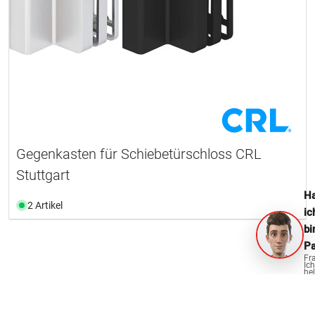
Gegenkasten für Schiebetürschloss CRL
Stuttgart
Ha
2 Artikel
ic
bi
Pa
Fr
Ich
hel
ge
OPO Oeschger für