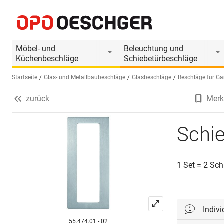
Schiebetürgriffe DIDHEYA
Produktinformationen
Passendes Zubehör
Möbel- und
Beleuchtung und
Küchenbeschläge
Schiebetürbeschläge
Startseite
Glas- und Metallbaubeschläge
Glasbeschläge
Beschläge für G
zurück
Merk
Sprache wählen (DE)
Schie
1 Set = 2 Sch
Indiv
55.474.01 - 02