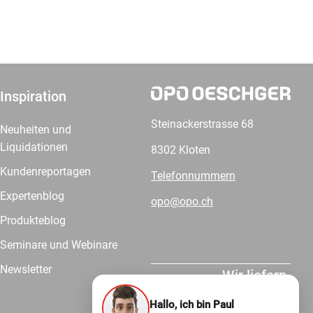
Inspiration
Steinackerstrasse 68
Neuheiten und
Liquidationen
8302 Kloten
Kundenreportagen
Telefonnummern
Expertenblog
opo@opo.ch
Produkteblog
Seminare und Webinare
Newsletter
Wir liefern.
Hallo, ich bin Paul