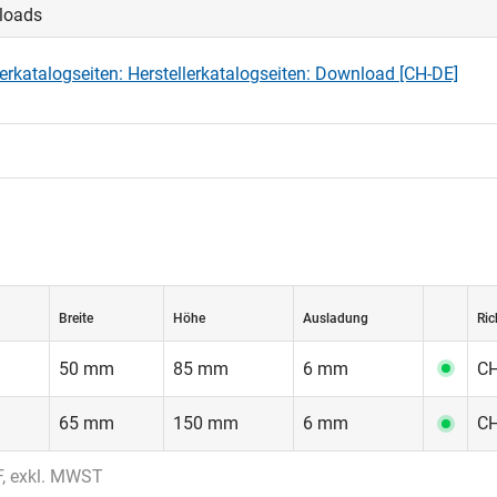
loads
 kann dieser Artikel in verschiedenen RAL- oder metallischen F
rden. Bitte kontaktieren Sie dazu Ihr Verkaufsbüro.
lerkatalogseiten: Herstellerkatalogseiten: Download [CH-DE]
Breite
Höhe
Ausladung
Ric
50 mm
85 mm
6 mm
CH
65 mm
150 mm
6 mm
CH
F, exkl. MWST