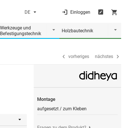
DE
Einloggen
vorheriges
nächstes
Werkzeuge und
Holzbautechnik
Befestigungstechnik
vorheriges
nächstes
Montage
aufgesetzt
/
zum Kleben
Fragen zu dem Produkt?