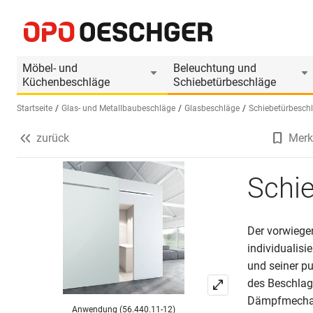
Schiebetürbeschläge ASTEC il. 10
Produktinformationen
Passendes Zubehör
Möbel- und
Beleuchtung und
Küchenbeschläge
Schiebetürbeschläge
Startseite
Glas- und Metallbaubeschläge
Glasbeschläge
Schiebetürbesch
zurück
Merk
Sprache wählen (DE)
Schie
Der vorwiegen
individualisi
und seiner pu
des Beschlags
Dämpfmechani
Anwendung (56.440.11-12)