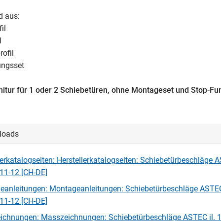
d aus:
il
l
rofil
ungsset
itur für 1 oder 2 Schiebetüren, ohne Montageset und Stop-Fu
loads
lerkatalogseiten: Herstellerkatalogseiten: Schiebetürbeschläge A
11-12 [CH-DE]
anleitungen: Montageanleitungen: Schiebetürbeschläge ASTEC 
11-12 [CH-DE]
chnungen: Masszeichnungen: Schiebetürbeschläge ASTEC il. 1