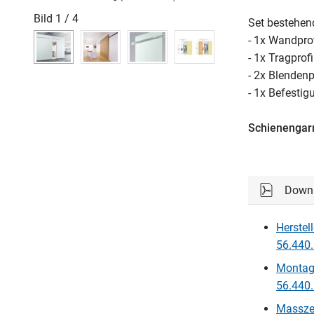
Bild
1
/
4
Set bestehen
- 1x Wandprof
- 1x Tragprofi
- 2x Blendenp
- 1x Befestig
Schienengarn
Down
Herstel
56.440.
Montage
56.440.
Masszei