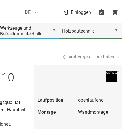
DE
Einloggen
vorheriges
nächstes
Werkzeuge und
Holzbautechnik
Befestigungstechnik
vorheriges
nächstes
 10
Laufposition
obenlaufend
gsqualität
Der Hauptteil
Montage
Wandmontage
ignet.