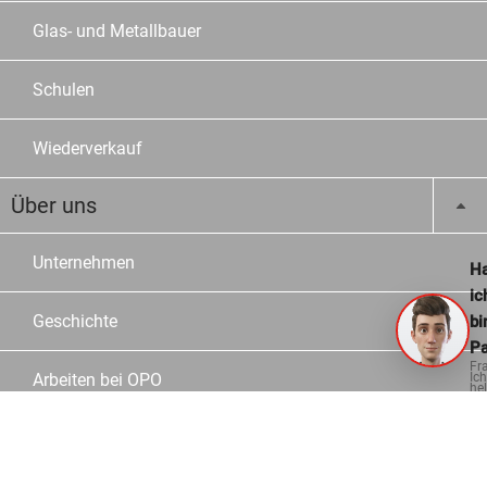
Glas- und Metallbauer
Schulen
Wiederverkauf
Über uns
Unternehmen
Ha
ic
Geschichte
bi
Pa
Fr
Ich
Arbeiten bei OPO
hel
ge
Jobs