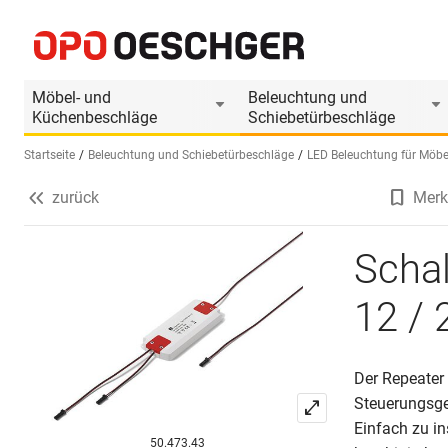
Schaltsignalverstärker HALEMEIER 12 / 24 V
Produktinformationen
Produkt ist Zubehör
Möbel- und
Beleuchtung und
Küchenbeschläge
Schiebetürbeschläge
Startseite
Beleuchtung und Schiebetürbeschläge
LED Beleuchtung für Möbe
zurück
Merk
Sprache wählen (DE)
Scha
12 / 
Der Repeater 
Steuerungsge
Einfach zu i
50.473.43