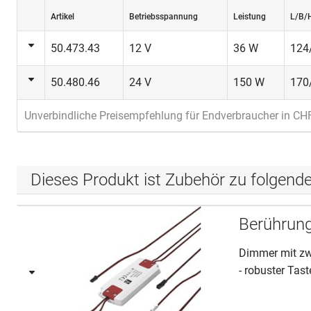
Artikel
Betriebsspannung
Leistung
L/B/
50.473.43
12 V
36 W
124
50.480.46
24 V
150 W
170
Unverbindliche Preisempfehlung für Endverbraucher in CH
Dieses Produkt ist Zubehör zu folgend
Berührun
Dimmer mit zwe
- robuster Tast