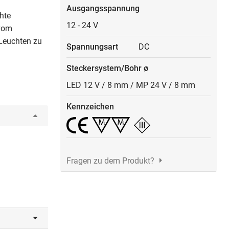
Ausgangsspannung
hte
12
-
24 V
 vom
Leuchten zu
Spannungsart
DC
Steckersystem/Bohr ø
LED 12 V / 8 mm
/
MP 24 V / 8 mm
Kennzeichen
Fragen zu dem Produkt?