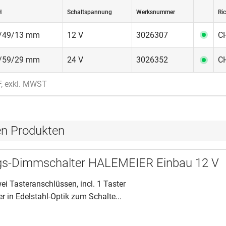
H
Schaltspannung
Werksnummer
Ric
/49/13 mm
12 V
3026307
CH
/59/29 mm
24 V
3026352
CH
F, exkl. MWST
en Produkten
gs-Dimmschalter HALEMEIER Einbau 12 V
i Tasteranschlüssen, incl. 1 Taster
er in Edelstahl-Optik zum Schalte...