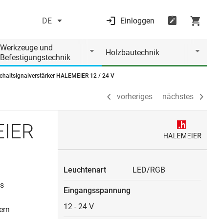
DE
Einloggen
vorheriges
nächstes
Werkzeuge und
Holzbautechnik
Befestigungstechnik
chaltsignalverstärker HALEMEIER 12 / 24 V
vorheriges
nächstes
EIER
Leuchtenart
LED/RGB
es
Eingangsspannung
12
-
24 V
ern