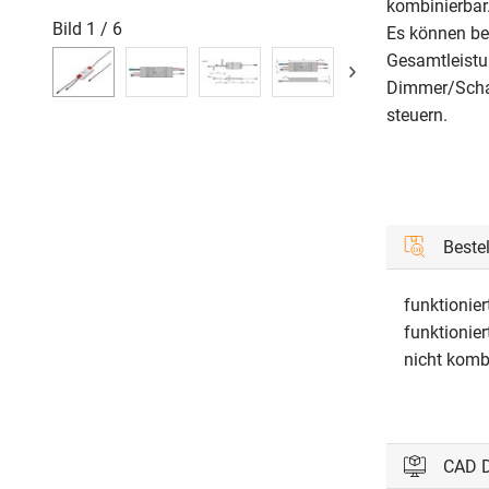
kombinierbar
Bild
1
/
6
Es können bel
Gesamtleistu
Dimmer/Schal
steuern.
Beste
funktionie
funktionier
nicht komb
CAD 