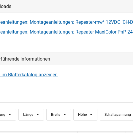
loads
oggen, um die CAD‑Dateien anzeigen und herunterladen zu könne
eanleitungen: Montageanleitungen: Repeater-mw² 12VDC [CH-D
loggen
eanleitungen: Montageanleitungen: Repeater MaxiColor PnP 2
rführende Informationen
 im Blätterkatalog anzeigen
tung
Länge
Breite
Höhe
Schaltspannung