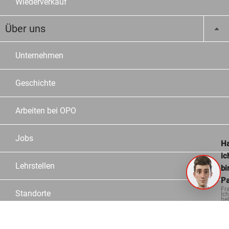
Wiederverkauf
Über uns
Unternehmen
Geschichte
Arbeiten bei OPO
Jobs
Ha
ic
Lehrstellen
bi
Pa
Fr
Standorte
Ich
hel
ge
Team