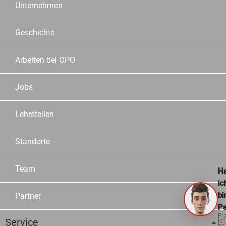
Unternehmen
Geschichte
Arbeiten bei OPO
Jobs
Lehrstellen
Standorte
Team
Ha
ic
bi
Partner
Pa
Fr
Service
Ich