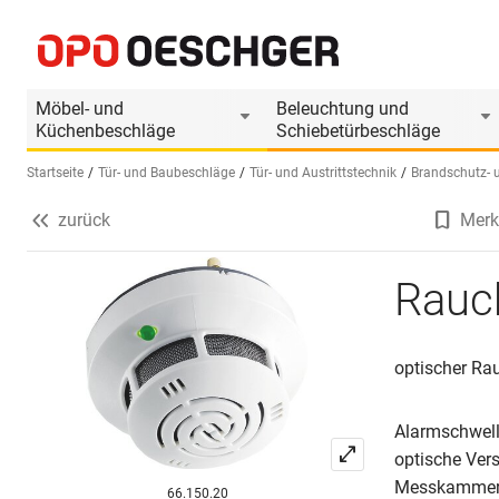
Rauchschalter BSW RM-ORS 142
Produktinformationen
Passendes Zubehör
Möbel- und
Beleuchtung und
Küchenbeschläge
Schiebetürbeschläge
Startseite
Tür- und Baubeschläge
Tür- und Austrittstechnik
Brandschutz- 
zurück
Merk
Sprache wählen (DE)
Rauc
optischer Ra
Alarmschwel
optische Ve
Messkammer
66.150.20