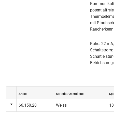
Kommunikati
potentialfreie
Thermoelemen
mit Staubsc
Raucherkennu
Ruhe: 22 mA,
Schaltstrom:
Schaltleistu
Betriebsumge
Artikel
Material/Oberfläche
Sp
66.150.20
Weiss
18