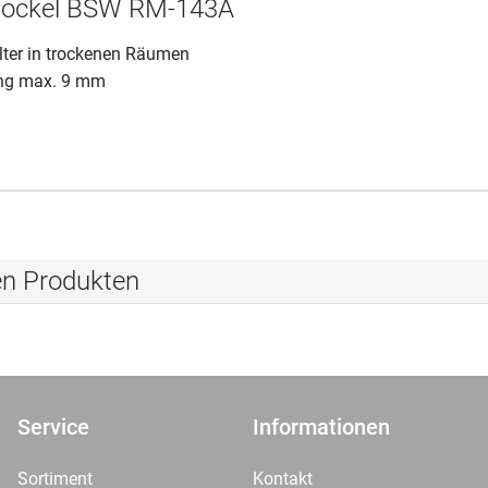
ockel BSW RM-143A
lter in trockenen Räumen
ung max. 9 mm
en Produkten
Service
Informationen
Sortiment
Kontakt