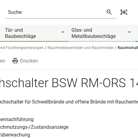
Produkt ist Zubehör von
Tür- und
Glas- und
Baubeschläge
Metallbaubeschläge
und Fluchtwegsicherungen
Rauchmeldezentralen und Rauchmelder
Rauchschal
en
Drucken
hschalter BSW RM-ORS 1
uchschalter für Schwellbrände und offene Brände mit Rauchent
lennachführung
rschmutzungs-/Zustandsanzeige
überwachung