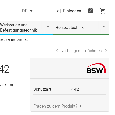
DE
Einloggen
vorheriges
nächstes
Werkzeuge und
Holzbautechnik
Befestigungstechnik
ter BSW RM-ORS 142
vorheriges
nächstes
42
wicklung
Schutzart
IP 42
Fragen zu dem Produkt?