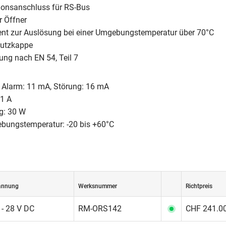
onsanschluss für RS-Bus
r Öffner
t zur Auslösung bei einer Umgebungstemperatur über 70°C
hutzkappe
ng nach EN 54, Teil 7
 Alarm: 11 mA, Störung: 16 mA
 1 A
ng: 30 W
bungstemperatur: -20 bis +60°C
annung
Werksnummer
Richtpreis
 - 28 V DC
RM-ORS142
CHF 241.00