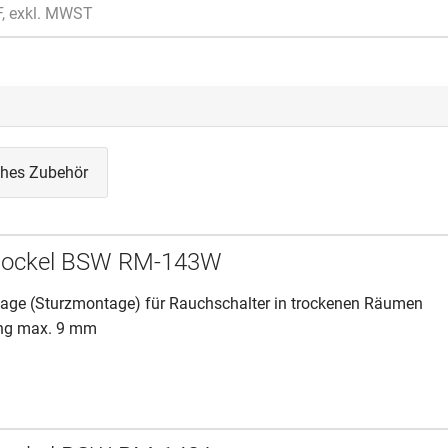
F, exkl. MWST
iches Zubehör
sockel BSW RM-143W
ge (Sturzmontage) für Rauchschalter in trockenen Räumen
ung max. 9 mm