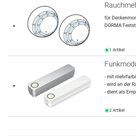
Rauchmel
für Deckenmont
DORMA Festste
1 Artikel
Funkmod
- mit mehrfar
- wird an der
- dient als Emp
2 Artikel