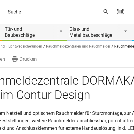
ur Design
Produkt ist Zubehör von
Tür- und
Glas- und
Baubeschläge
Metallbaubeschläge
und Fluchtwegsicherungen
Rauchmeldezentralen und Rauchmelder
Rauchmelde
en
Drucken
hmeldezentrale DORMAK
im Contur Design
rtem Netzteil und optischem Rauchmelder für Sturzmontage, zur
ststellungen, weitere Rauchmelder anschliessbar, potentialfrei
kt und Anschlussklemmen für externe Handauslösung, inkl. LE