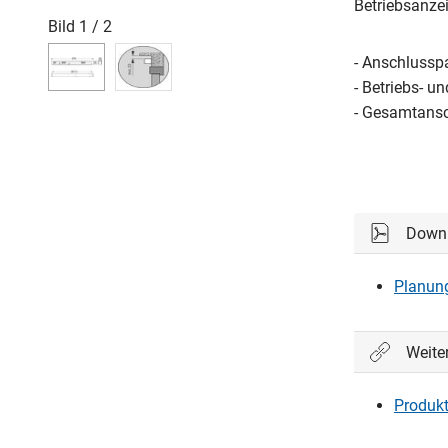
Betriebsanze
Bild
1
/
2
- Anschlussp
- Betriebs- 
- Gesamtansc
Down
Planung
Weite
Produkt