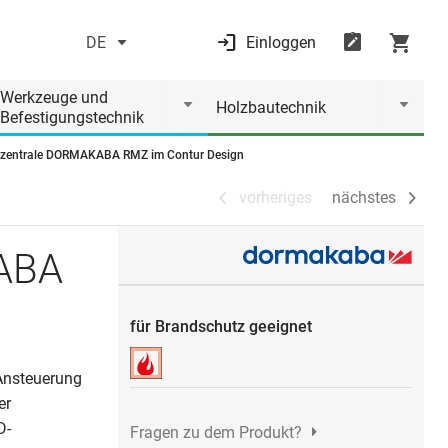
DE
Einloggen
vorheriges
nächstes
Werkzeuge und
Holzbautechnik
Befestigungstechnik
zentrale DORMAKABA RMZ im Contur Design
vorheriges
nächstes
ABA
für Brandschutz geeignet
 Ansteuerung
er
D-
Fragen zu dem Produkt?