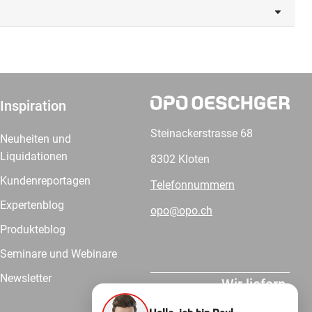
Inspiration
Steinackerstrasse 68
Neuheiten und
Liquidationen
8302 Kloten
Kundenreportagen
Telefonnummern
Expertenblog
opo@opo.ch
Produkteblog
Seminare und Webinare
Newsletter
Wir liefern.