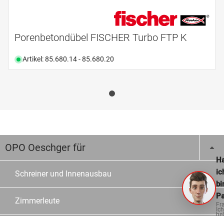
Porenbetondübel FISCHER Turbo FTP K
Artikel: 85.680.14 - 85.680.20
OPO Oeschger für
Ha
ic
Schreiner und Innenausbau
bi
Pa
Zimmerleute
Fr
Ich
hel
ge