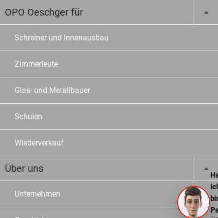
OPO Oeschger für
Schreiner und Innenausbau
Zimmerleute
Glas- und Metallbauer
Schulen
Wiederverkauf
Über uns
Ha
ic
Unternehmen
bi
Pa