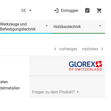
DE
Einloggen
vorheriges
nächstes
Werkzeuge und
Holzbautechnik
Befestigungstechnik
X
vorheriges
nächstes
teten
delmetallen
Fragen zu dem Produkt?