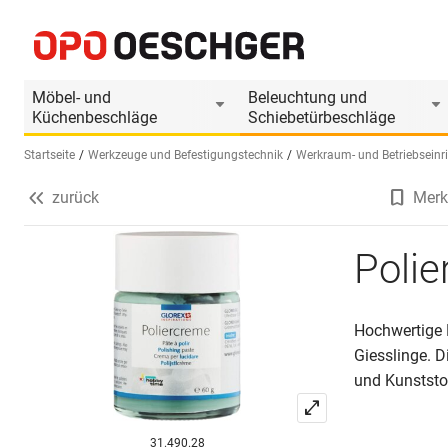
Poliercrème GLOREX
Produktinformationen
Möbel- und
Beleuchtung und
Küchenbeschläge
Schiebetürbeschläge
Startseite
Werkzeuge und Befestigungstechnik
Werkraum- und Betriebseinr
zurück
Merk
Sprache wählen (DE)
Poli
Hochwertige 
Giesslinge. 
und Kunststof
31.490.28