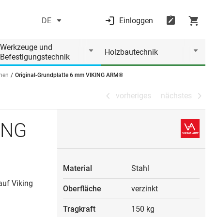
DE
Einloggen
vorheriges
nächstes
Werkzeuge und
Holzbautechnik
Befestigungstechnik
enen
Original-Grundplatte 6 mm VIKING ARM®
vorheriges
nächstes
ING
Material
Stahl
auf Viking
Oberfläche
verzinkt
Tragkraft
150 kg