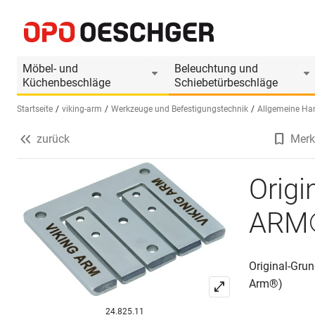
Original-Grundplatte 6 mm VIKING ARM®
Produktinformationen
Produkt ist Zubehör
Möbel- und
Beleuchtung und
Küchenbeschläge
Schiebetürbeschläge
Startseite
viking-arm
Werkzeuge und Befestigungstechnik
Allgemeine Ha
zurück
Merk
Sprache wählen (DE)
Origi
ARM
Original-Gru
Arm®)
24.825.11