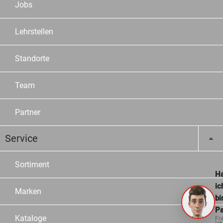
Jobs
Lehrstellen
Standorte
Team
Partner
Service
Sortiment
Ha
ic
Marken
bi
Pa
Kataloge
Fr