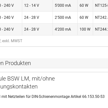
 - 240 V
12 - 14 V
5'000 mA
60 W
NT125-
 - 240 V
24 - 28 V
2'500 mA
60 W
NT242.
 - 240 V
24 - 28 V
4'200 mA
100 W
NT244.
F, exkl. MWST
en Produkten
le BSW LM, mit/ohne
ungskontakten
 mit Netzteilen für DIN-Schienenmontage Artikel 66.153.50-53