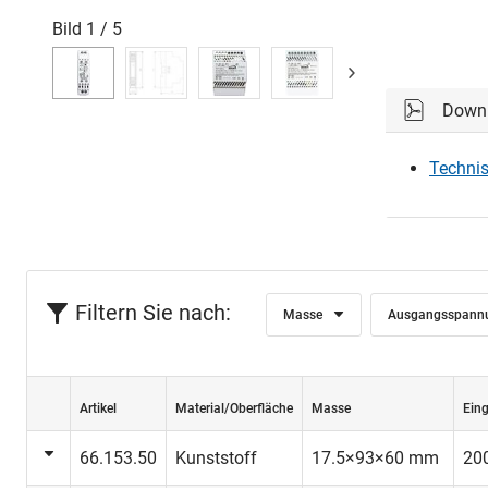
Bild
1
/
5
Down
Technis
Filtern Sie nach:
Masse
Ausgangsspann
Artikel
Material/Oberfläche
Masse
Ein
66.153.50
Kunststoff
17.5×93×60 mm
200