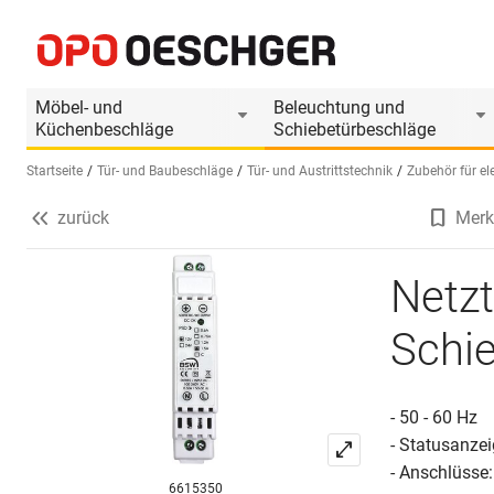
Netzteile BSW NT für DIN-Schienenmontage
Produktinformationen
Produkt ist Zubehör von
Möbel- und
Beleuchtung und
Küchenbeschläge
Schiebetürbeschläge
Startseite
Tür- und Baubeschläge
Tür- und Austrittstechnik
Zubehör für el
zurück
Merk
Sprache wählen (DE)
Netzt
Schi
- 50 - 60 Hz
- Statusanze
- Anschlüss
6615350