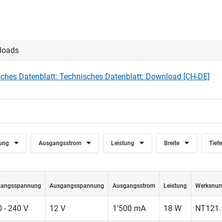
loads
ches Datenblatt: Technisches Datenblatt: Download [CH-DE]
ung
Ausgangsstrom
Leistung
Breite
Tief
gangsspannung
Ausgangsspannung
Ausgangsstrom
Leistung
Werksnu
 - 240 V
12 V
1'500 mA
18 W
NT121.