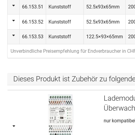
66.153.51
Kunststoff
52.5x93x65mm
200
66.153.52
Kunststoff
52.5x93x65mm
200
66.153.53
Kunststoff
122.5×93×65mm
200
Unverbindliche Preisempfehlung für Endverbraucher in CH
Dieses Produkt ist Zubehör zu folgend
Lademodu
Überwach
nur kompatibel