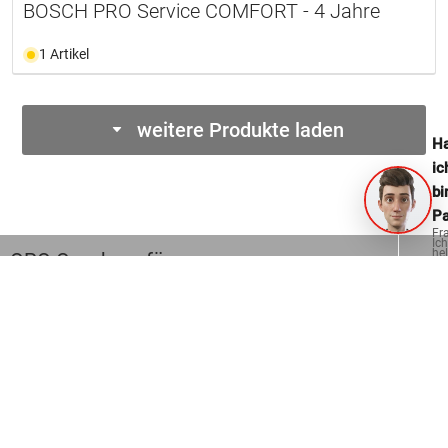
BOSCH PRO Service COMFORT - 4 Jahre
1 Artikel
weitere Produkte laden
Ha
ic
bi
Pa
Fr
Ich
hel
OPO Oeschger für
ge
Schreiner und Innenausbau
Zimmerleute
Glas- und Metallbauer