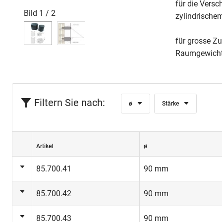
für die Vers
Bild
1
/
2
zylindrische
für grosse Z
Raumgewicht
Filtern Sie nach:
ø
Stärke
Artikel
ø
85.700.41
90 mm
85.700.42
90 mm
85.700.43
90 mm