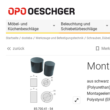
Montagezylinder Rondoline-PU
Produktinformationen
Möbel- und
Beleuchtung und
Küchenbeschläge
Schiebetürbeschläge
Startseite
dosteba
Werkzeuge und Befestigungstechnik
Schrauben, Dübel,
zurück
Merk
Sprache wählen (DE)
Mont
aus schwarz 
(Polyurethan)
Montageelem
Polystyrol (
85.700.41 - 54