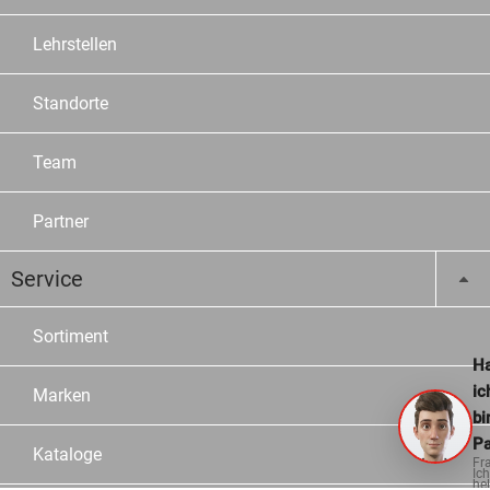
Lehrstellen
Standorte
Team
Partner
Service
Sortiment
Ha
ic
Marken
bi
Pa
Kataloge
Fr
Ich
hel