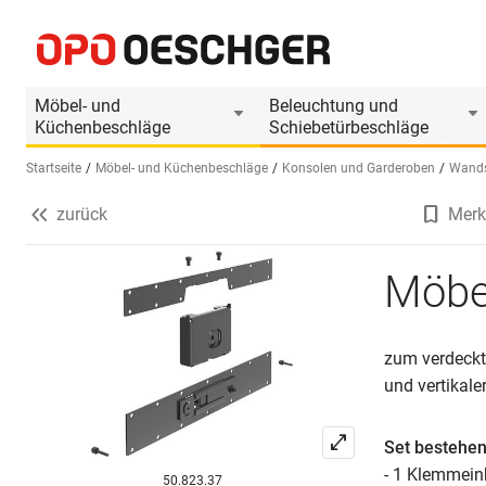
Möbelträger PEKA Pecasa
Produktinformationen
Produkt ist Zubehör 
Möbel- und
Beleuchtung und
Küchenbeschläge
Schiebetürbeschläge
Startseite
Möbel- und Küchenbeschläge
Konsolen und Garderoben
Wands
zurück
Merk
Sprache wählen (DE)
Möbe
zum verdeckt
und vertikale
Set bestehen
- 1 Klemmein
50.823.37