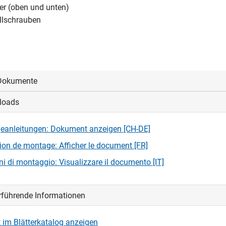
er (oben und unten)
ellschrauben
Dokumente
loads
oggen, um die CAD‑Dateien anzeigen und herunterladen zu könne
eanleitungen: Dokument anzeigen [CH-DE]
loggen
tion de montage: Afficher le document [FR]
oni di montaggio: Visualizzare il documento [IT]
rführende Informationen
 im Blätterkatalog anzeigen