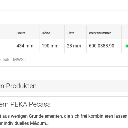
Breite
Höhe
Tiefe
Werksnummer
434 mm
190 mm
28 mm
600.0388.90
F, exkl. MWST
en Produkten
tem PEKA Pecasa
 aus wenigen Grundelementen, die sich frei kombinieren lassen
Ihr individuelles M&oum...