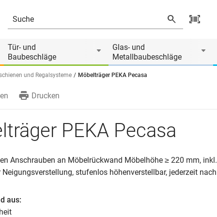
von
Tür- und
Glas- und
Baubeschläge
Metallbaubeschläge
chienen und Regalsysteme
Möbelträger PEKA Pecasa
en
Drucken
lträger PEKA Pecasa
en Anschrauben an Möbelrückwand Möbelhöhe ≥ 220 mm, inkl. 
r Neigungsverstellung, stufenlos höhenverstellbar, jederzeit nac
d aus:
heit