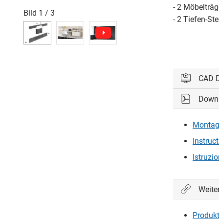
- 2 Möbelträg
Bild
1
/
3
- 2 Tiefen-St
CAD 
Down
Bitte einl
Montag
Ein
Instruc
Istruzi
Weite
Produkt