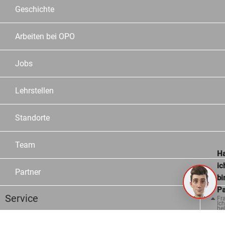
Geschichte
Arbeiten bei OPO
Jobs
Lehrstellen
Standorte
Team
Ha
ic
Partner
bi
Pa
Service
Fr
Ich
hel
ge
Sortiment