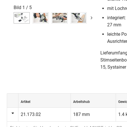
Bild
1
/
5
mit Lochr
integrier
27 mm
leichte P
Ausrichte
Lieferumfang
Stirnseitenb
15, Systaine
Artikel
Arbeitshub
Gewic
21.173.02
187 mm
1.4 