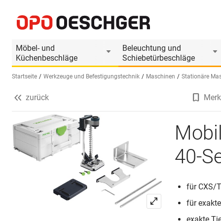
Mobiler Bohrvorsatz FESTOOL MB 40-Set
Produktinformationen
Passendes Zubehör
Möbel- und
Beleuchtung und
Küchenbeschläge
Schiebetürbeschläge
Startseite
Werkzeuge und Befestigungstechnik
Maschinen
Stationäre Ma
zurück
Merk
Sprache wählen (DE)
Mobi
40-S
für CXS/T
für exakt
exakte Ti