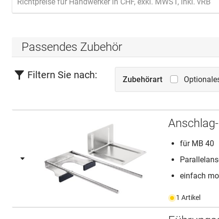
Richtpreise für Handwerker in CHF, exkl. MWST, inkl. vRB
Passendes Zubehör
Filtern Sie nach:
Zubehörart
Optionale
Anschlag
für MB 40
Parallelans
einfach mo.
1 Artikel