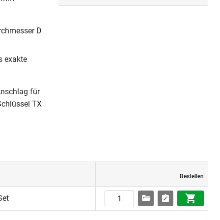
urchmesser D
s exakte
nschlag für
Schlüssel TX
Bestellen
Set