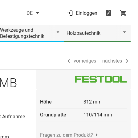
DE
Einloggen
vorheriges
nächstes
Werkzeuge und
Holzbautechnik
Befestigungstechnik
vorheriges
nächstes
 MB
Höhe
312 mm
Grundplatte
110/114 mm
ix-Aufnahme
Fragen zu dem Produkt?
50 mm