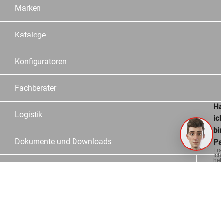
Marken
Kataloge
Konfiguratoren
Fachberater
Ha
Logistik
ic
bi
Dokumente und Downloads
Pa
Fr
Ich
hel
Informationen
ge
Kontakt
Häufige Fragen