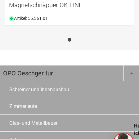
Magnetschnäpper OK-LINE
Artikel: 55.361.01
OPO Oeschger für
Schreiner und Innenausbau
Zimmerleute
Glas- und Metallbauer
Ha
ic