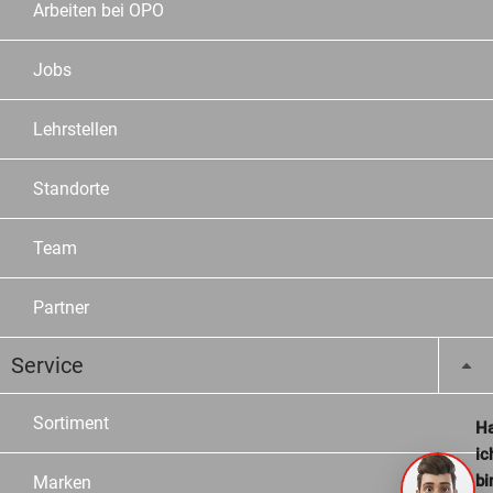
Arbeiten bei OPO
Jobs
Lehrstellen
Standorte
Team
Partner
Service
Sortiment
Ha
ic
bi
Marken