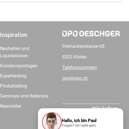
Inspiration
Steinackerstrasse 68
Neuheiten und
Liquidationen
8302 Kloten
Kundenreportagen
Telefonnummern
Expertenblog
opo@opo.ch
Produkteblog
Seminare und Webinare
Newsletter
Wir liefern.
Hallo, ich bin Paul
Fragen? Ich helfe gern.