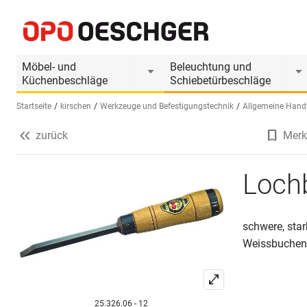
Lochbeitel KIRSCHEN
Produktinformationen
Möbel- und
Beleuchtung und
Küchenbeschläge
Schiebetürbeschläge
Startseite
kirschen
Werkzeuge und Befestigungstechnik
Allgemeine Hand
zurück
Merk
Sprache wählen (DE)
Loch
schwere, sta
Weissbuchenh
25.326.06 - 12