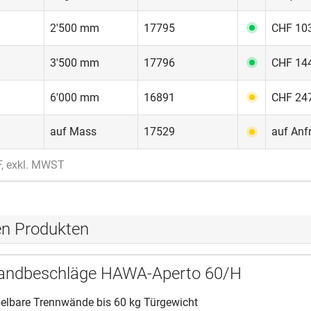
2'500 mm
17795
CHF 103
3'500 mm
17796
CHF 144
6'000 mm
16891
CHF 247
auf Mass
17529
auf Anf
F, exkl. MWST
en Produkten
andbeschläge HAWA-Aperto 60/H
apelbare Trennwände bis 60 kg Türgewicht