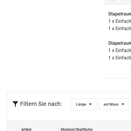
Stapelraum
1 x Einfac
1 x Einfac
Stapelraum
1 x Einfac
1 x Einfac
Filtern Sie nach:
Länge
auf Mass
Artikel
Material/Oberfläche