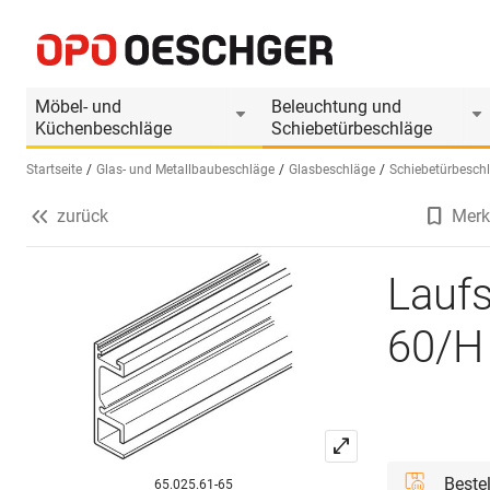
Laufschienen für HAWA-Aperto 60/H und 60/GL
Produktinformationen
Produkt ist Zubehör 
Möbel- und
Beleuchtung und
Küchenbeschläge
Schiebetürbeschläge
Startseite
Glas- und Metallbaubeschläge
Glasbeschläge
Schiebetürbesch
zurück
Merk
Sprache wählen (DE)
Lauf
60/H
Beste
65.025.61-65