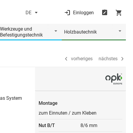
DE
Einloggen
vorheriges
nächstes
Werkzeuge und
Holzbautechnik
Befestigungstechnik
vorheriges
nächstes
das System
Montage
zum Einnuten
/
zum Kleben
Nut B/T
8/6 mm