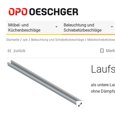
Laufschiene OPK Submarine 9
Produktinformationen
Produkt ist Zubehör
Möbel- und
Beleuchtung und
Küchenbeschläge
Schiebetürbeschläge
Startseite
opk
Beleuchtung und Schiebetürbeschläge
Möbelschiebetürbes
zurück
Merk
Sprache wählen (DE)
Lauf
als untere L
ohne Dämpfer