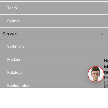
Team
Partner
Service
Sortiment
Marken
Ha
ic
bi
Kataloge
Pa
Fr
Ich
Konfiguratoren
hel
ge
Fachberater