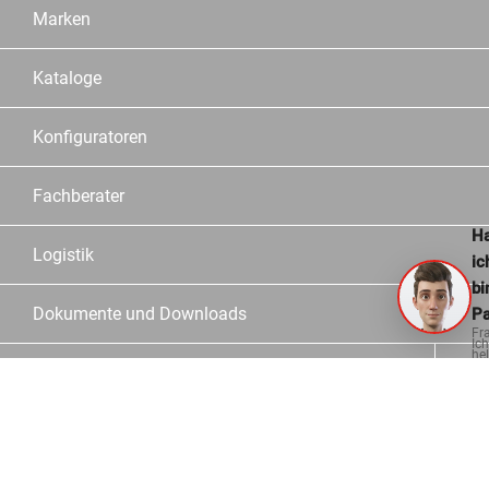
Marken
Kataloge
Konfiguratoren
Fachberater
Ha
Logistik
ic
bi
Dokumente und Downloads
Pa
Fr
Ich
hel
Informationen
ge
Kontakt
Häufige Fragen