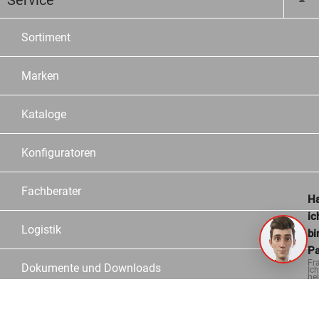
Service
Sortiment
Marken
Kataloge
Konfiguratoren
Fachberater
Ha
ic
Logistik
bi
Pa
Fr
Dokumente und Downloads
Ich
hel
ge
Informationen