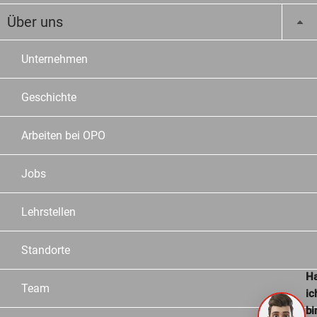
Über uns
Unternehmen
Geschichte
Arbeiten bei OPO
Jobs
Lehrstellen
Standorte
Ha
Team
ic
bi