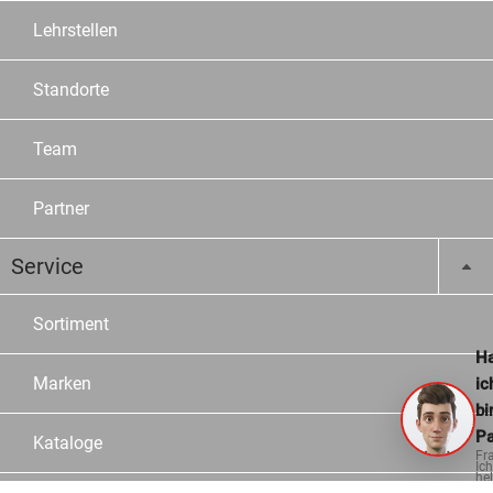
Lehrstellen
Standorte
Team
Partner
Service
Sortiment
Ha
Marken
ic
bi
Pa
Kataloge
Fr
Ich
hel
ge