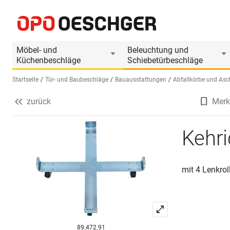
Kehrichteimer-Untersatz fahrbar
Produktinformationen
Möbel- und
Beleuchtung und
Küchenbeschläge
Schiebetürbeschläge
Startseite
Tür- und Baubeschläge
Bauausstattungen
Abfallkörbe und As
zurück
Merk
Sprache wählen (DE)
Kehri
mit 4 Lenkrol
89.472.91