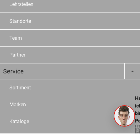
Lehrstellen
Standorte
Team
Partner
Service
Sortiment
Ha
Marken
ic
bi
Pa
Kataloge
Fr
Ich
hel
ge
Konfiguratoren