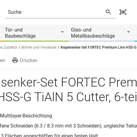
N 5 Cutter, 6-teilig
Tür- und
Glas- und
Baubeschläge
Metallbaubeschläge
s Zubehör
Bohrer und Versenker
Kegelsenker-Set FORTEC Premium Line HSS-G Ti
en
Drucken
lsenker-Set FORTEC Pre
HSS-G TiAlN 5 Cutter, 6-tei
 Multilayer-Beschichtung
ffene Schneiden (6.3 / 8.3 mm mit 3 Schneiden), ungleiche Teil
 3 Flächen angeschliffen für einen festen Halt