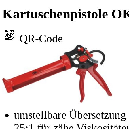
Kartuschenpistole O
QR-Code
umstellbare Übersetzung
25:1 für zähe Viskositäte