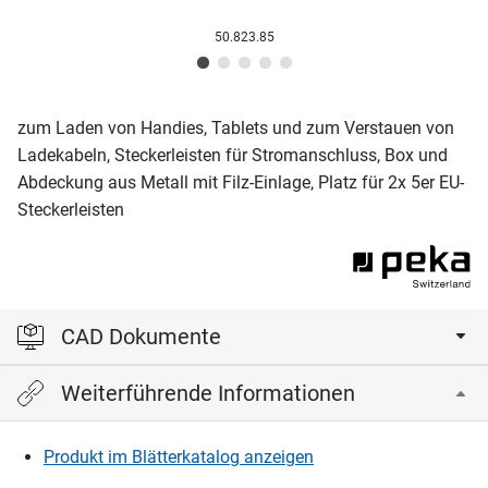
50.823.85
zum Laden von Handies, Tablets und zum Verstauen von
Ladekabeln, Steckerleisten für Stromanschluss, Box und
Abdeckung aus Metall mit Filz-Einlage, Platz für 2x 5er EU-
Steckerleisten
CAD Dokumente
Weiterführende Informationen
Bitte einloggen, um die CAD‑Dateien anzeigen und
herunterladen zu können.
Produkt im Blätterkatalog anzeigen