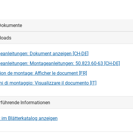
Dokumente
loads
oggen, um die CAD‑Dateien anzeigen und herunterladen zu könne
eanleitungen: Dokument anzeigen [CH-DE]
loggen
anleitungen: Montageanleitungen: 50.823.60-63 [CH-DE]
tion de montage: Afficher le document [FR]
oni di montaggio: Visualizzare il documento [IT]
rführende Informationen
 im Blätterkatalog anzeigen