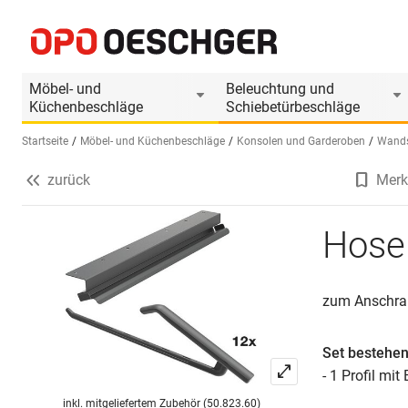
Hosenhalter mit Bügel PEKA Pecasa
Produktinformationen
Produkt ist Zubehör
Möbel- und
Beleuchtung und
Küchenbeschläge
Schiebetürbeschläge
Startseite
Möbel- und Küchenbeschläge
Konsolen und Garderoben
Wands
zurück
Merk
Sprache wählen (DE)
Hose
zum Anschrau
Set bestehen
- 1 Profil mi
inkl. mitgeliefertem Zubehör (50.823.60)