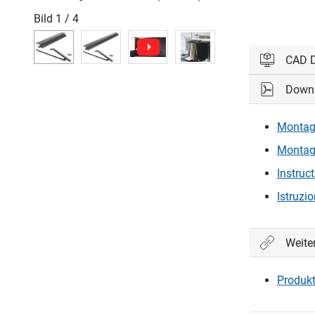
Bild
1
/
4
CAD 
Down
Bitte einl
Montag
Ein
Montage
Instruc
Istruzi
Weite
Produkt