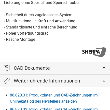
Lieferung ohne Spezial- und Sperrschrauben.
- Sicherheit durch zugelassenes System
- Multifunktional in Kraft und Anwendung
- Standardisierte und einfache Berechnung
- Hoher Vorfertigungsgrad
- Rasche Montage
CAD Dokumente
Weiterführende Informationen
Bitte einloggen, um die CAD‑Dateien anzeigen und
herunterladen zu können.
86.820.31: Produktdaten und CAD-Zeichnungen im
Onlinekatalog des Herstellers anzeigen
Einloggen
86.820.32: Produktdaten und CAD-Zeichnungen im