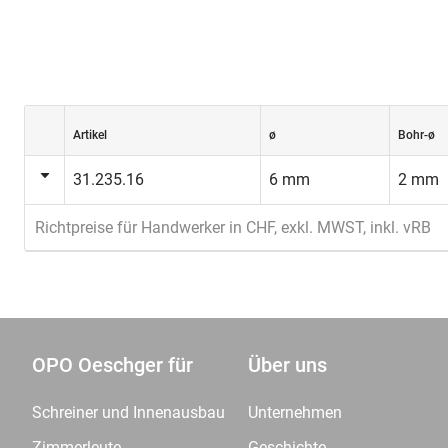
Artikel
ø
Bohr-ø
31.235.16
6 mm
2 mm
Richtpreise für Handwerker in CHF, exkl. MWST, inkl. vRB
OPO Oeschger für
Über uns
Schreiner und Innenausbau
Unternehmen
Zimmerleute
Geschichte