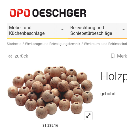
Holzperlen
Produktinformationen
Möbel- und
Beleuchtung und
Küchenbeschläge
Schiebetürbeschläge
Startseite
Werkzeuge und Befestigungstechnik
Werkraum- und Betriebseinr
zurück
Merk
Sprache wählen (DE)
Holzp
gebohrt
31.235.16