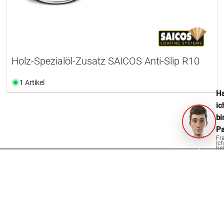
Holz-Spezialöl-Zusatz SAICOS Anti-Slip R10
1 Artikel
Ha
ic
bi
Pa
Fr
Ich
hel
ge
OPO Oeschger für
Schreiner und Innenausbau
Zimmerleute