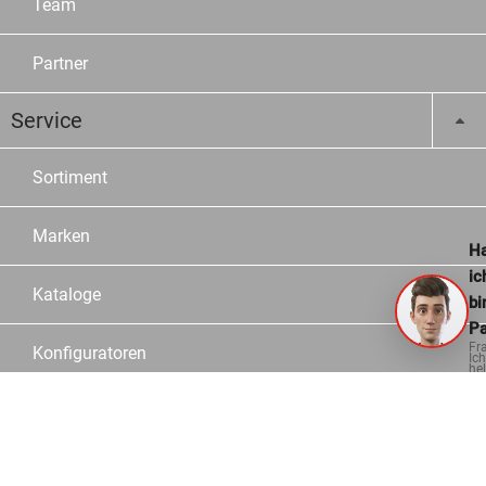
Team
Partner
Service
Sortiment
Marken
Ha
ic
Kataloge
bi
Pa
Fr
Konfiguratoren
Ich
hel
ge
Fachberater
Logistik