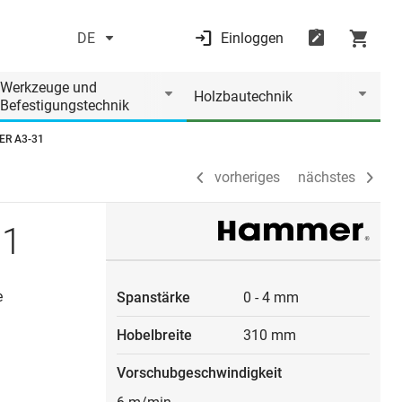
DE
Einloggen
vorheriges
nächstes
Werkzeuge und
Holzbautechnik
Befestigungstechnik
ER A3-31
vorheriges
nächstes
31
e
Spanstärke
0
-
4 mm
Hobelbreite
310 mm
Vorschubgeschwindigkeit