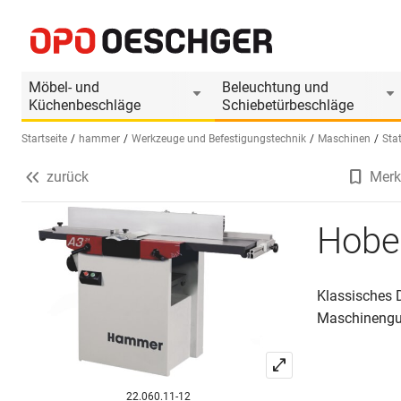
Hobelmaschine HAMMER A3-31
Produktinformationen
Möbel- und
Beleuchtung und
Küchenbeschläge
Schiebetürbeschläge
Startseite
hammer
Werkzeuge und Befestigungstechnik
Maschinen
Sta
zurück
Merk
Sprache wählen (DE)
Hobe
Klassisches D
Maschinengus
22.060.11-12