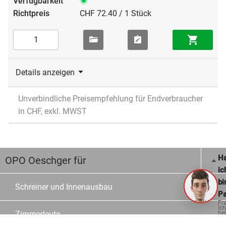
CHF 72.40 / 1 Stück
Details anzeigen
Unverbindliche Preisempfehlung für Endverbraucher
in CHF, exkl. MWST
Ha
OPO Oeschger für
ic
bi
Schreiner und Innenausbau
Pa
Fr
Ich
Zimmerleute
hel
ge