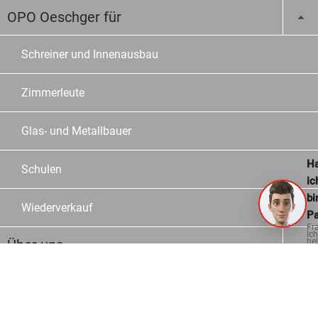
OPO Oeschger für
Schreiner und Innenausbau
Zimmerleute
Glas- und Metallbauer
Ha
Schulen
ic
bi
Wiederverkauf
Pa
Fr
Ich
Über uns
hel
ge
Unternehmen